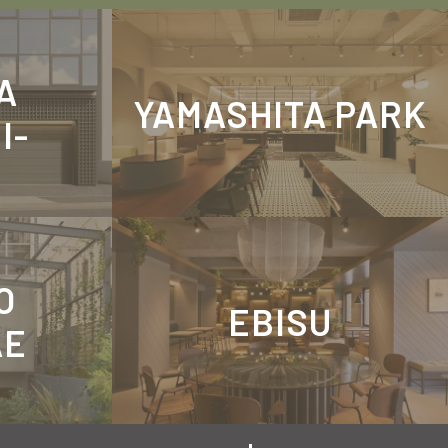
A
YAMASHITA PARK
I-
O
EBISU
AE